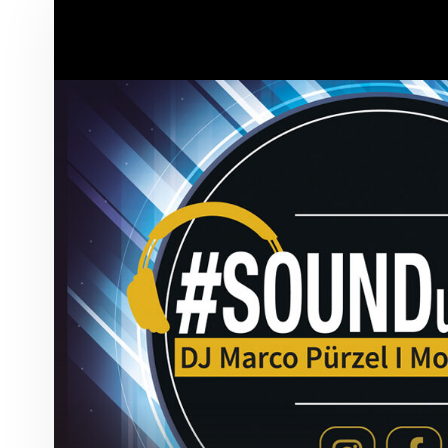
S
O
DATENSCHUTZ
HERZLICH WILLKOMME
U
N
D
U
N
D
S
O