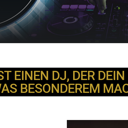
T EINEN DJ, DER DEIN
AS BESONDEREM MA
,