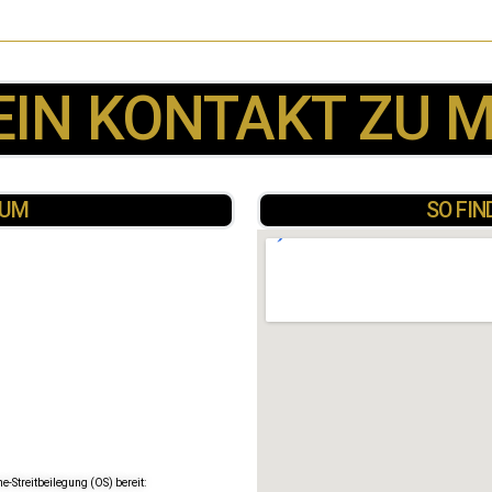
EIN KONTAKT ZU M
SUM
SO FIN
e-Streitbeilegung (OS) bereit: