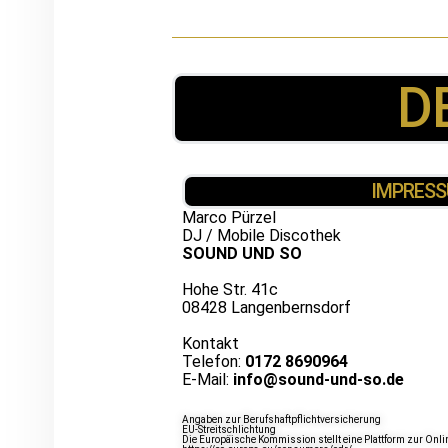
D
IMPRES
Marco Pürzel
DJ / Mobile Discothek
SOUND UND SO
Hohe Str. 41c
08428 Langenbernsdorf
Kontakt
Telefon:
0172 8690964
E-Mail:
info@sound-und-so.de
Angaben zur Berufshaftpflichtversicherung
EU-Streitschlichtung
Die Europäische Kommission stellt eine Plattform zur Onlin