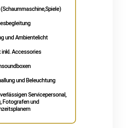
n (Schaummaschine,Spiele)
gesbegleitung
ng und Ambientelicht
 inkl. Accessories
ihsoundboxen
allung und Beleuchtung
uverlässigen Servicepersonal,
g, Fotografen und
zeitsplanern