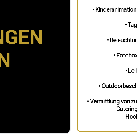
• Kinderanimatio
• Ta
NGEN
• Beleuchtu
IN
• Fotobox
• Le
• Outdoorbesch
• Vermittlung von z
Caterin
Hoch