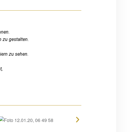
nnen.
ch zu
gestalten.
eiern
zu sehen.
t,