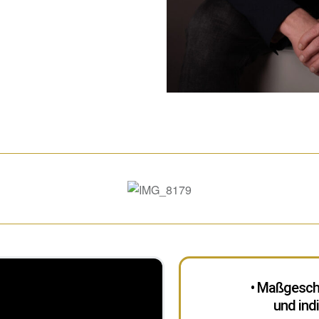
• Maßgeschn
und ind